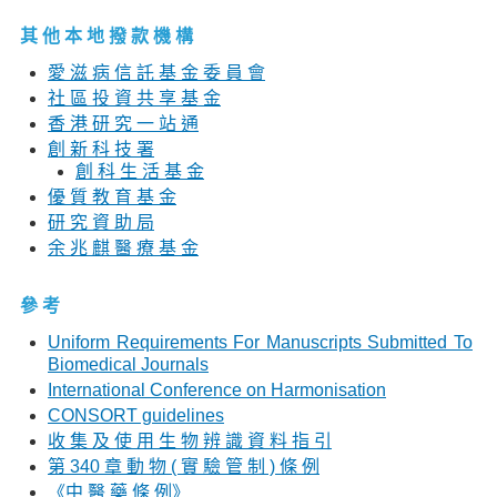
其 他 本 地 撥 款 機 構
愛 滋 病 信 託 基 金 委 員 會
社 區 投 資 共 享 基 金
香 港 研 究 一 站 通
創 新 科 技 署
創 科 生 活 基 金
優 質 教 育 基 金
研 究 資 助 局
余 兆 麒 醫 療 基 金
參 考
Uniform Requirements For Manuscripts Submitted To
Biomedical Journals
International Conference on Harmonisation
CONSORT guidelines
收 集 及 使 用 生 物 辨 識 資 料 指 引
第 340 章 動 物 ( 實 驗 管 制 ) 條 例
《中 醫 藥 條 例》