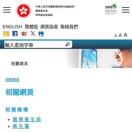
ENGLISH
簡體版
網頁指南
聯絡我們
A
A
A
相關網頁
相關網頁
相 關 機 構
醫 務 衞 生 局
衞 生 署