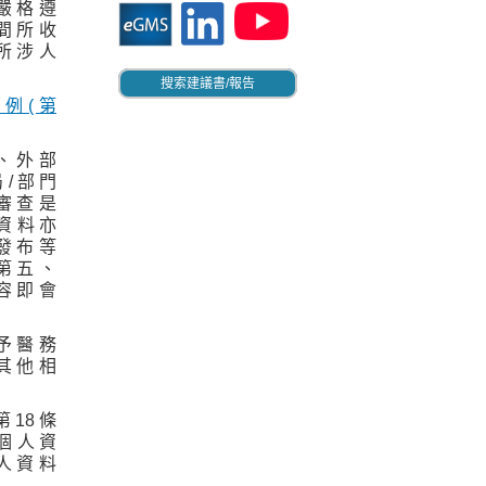
嚴 格 遵
間 所 收
所 涉 人
搜索建議書/報告
 例 ( 第
、 外 部
 / 部 門
審 查 是
 資 料 亦
發 布 等
第 五 、
 容 即 會
予 醫 務
其 他 相
第 18 條
 個 人 資
人 資 料