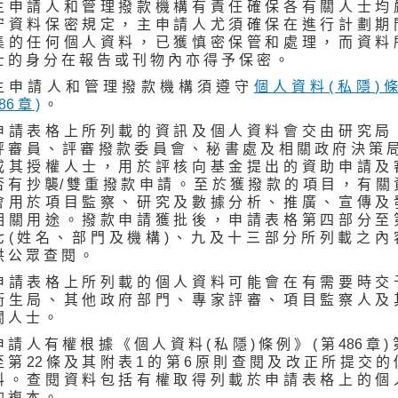
 申 請 人 和 管 理 撥 款 機 構 有 責 任 確 保 各 有 關 人 士 均 
 資 料 保 密 規 定 ， 主 申 請 人 尤 須 確 保 在 進 行 計 劃 期 
 的 任 何 個 人 資 料 ， 已 獲 慎 密 保 管 和 處 理 ， 而 資 料 
 的 身 分 在 報 告 或 刊 物 內 亦 得 予 保 密 。
 申 請 人 和 管 理 撥 款 機 構 須 遵 守
個 人 資 料 ( 私 隱 ) 條
86 章 )
。
 請 表 格 上 所 列 載 的 資 訊 及 個 人 資 料 會 交 由 研 究 局 
 審 員 、 評 審 撥 款 委 員 會 、 秘 書 處 及 相 關 政 府 決 策 局
 其 授 權 人 士 ， 用 於 評 核 向 基 金 提 出 的 資 助 申 請 及 
 有 抄 襲/ 雙 重 撥 款 申 請 。 至 於 獲 撥 款 的 項 目 ， 有 關
 用 於 項 目 監 察 、 研 究 及 數 據 分 析 、 推 廣 、 宣 傳 及 
 關 用 途 。 撥 款 申 請 獲 批 後 ， 申 請 表 格 第 四 部 分 至 
 ( 姓 名 、 部 門 及 機 構 ) 、 九 及 十 三 部 分 所 列 載 之 內
 公 眾 查 閱 。
 請 表 格 上 所 列 載 的 個 人 資 料 可 能 會 在 有 需 要 時 交 
 生 局 、 其 他 政 府 部 門 、 專 家 評 審 、 項 目 監 察 人 及 
 人 士 。
 請 人 有 權 根 據 《 個 人 資 料 ( 私 隱 ) 條 例 》 ( 第 486 章 ) 
 第 22 條 及 其 附 表 1 的 第 6 原 則 查 閱 及 改 正 所 提 交 的
 。 查 閱 資 料 包 括 有 權 取 得 列 載 於 申 請 表 格 上 的 個 
 複 本 。