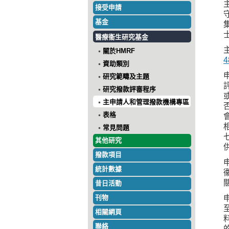
主
接受申請
守
基金
集
士
醫療衞生研究基金
主
關於HMRF
4
資助類別
申
研究範疇及主題
評
研究撥款評審程序
或
主申請人和管理撥款機構專區
否
表格
會
相
常見問題
七
其他研究
供
撥款項目
申
統計數據
衞
關
昔日活動
刊物
申
至
相關網頁
料
聯絡
的