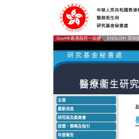
GovHK
香港政府一站通
ENGLISH
简体
研 究 基 金 秘 書 處
主頁
基
最新消息
研究局及委員會
政策
、
策略及指引
年度報告