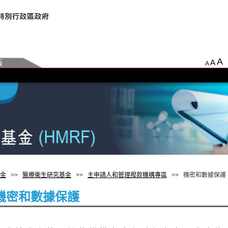
A
A
版
A
金
>>
醫療衞生研究基金
>>
主申請人和管理撥款機構專區
>> 機密和數據保護
機密和數據保護