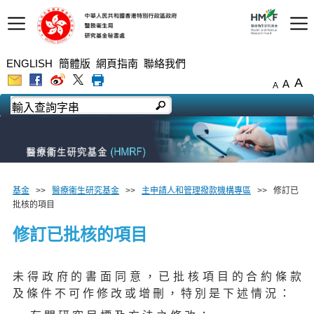
ENGLISH
簡體版
網頁指南
聯絡我們
A
A
A
基金
>>
醫療衞生研究基金
>>
主申請人和管理撥款機構專區
>> 修訂已
批核的項目
修訂已批核的項目
未 得 政 府 的 書 面 同 意 ， 已 批 核 項 目 的 合 約 條 款
及 條 件 不 可 作 修 改 或 增 刪 ， 特 別 是 下 述 情 況 ：