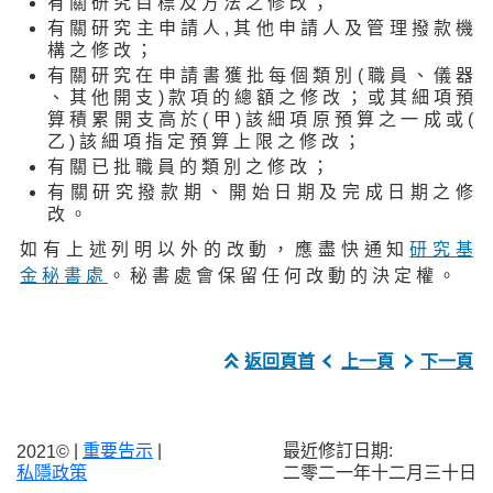
有 關 研 究 目 標 及 方 法 之 修 改 ；
有 關 研 究 主 申 請 人 , 其 他 申 請 人 及 管 理 撥 款 機
構 之 修 改 ；
有 關 研 究 在 申 請 書 獲 批 每 個 類 別 ( 職 員 、 儀 器
、 其 他 開 支 ) 款 項 的 總 額 之 修 改 ； 或 其 細 項 預
算 積 累 開 支 高 於 ( 甲 ) 該 細 項 原 預 算 之 一 成 或 (
乙 ) 該 細 項 指 定 預 算 上 限 之 修 改 ；
有 關 已 批 職 員 的 類 別 之 修 改 ；
有 關 研 究 撥 款 期 、 開 始 日 期 及 完 成 日 期 之 修
改 。
如 有 上 述 列 明 以 外 的 改 動 ， 應 盡 快 通 知
研 究 基
金 秘 書 處
。 秘 書 處 會 保 留 任 何 改 動 的 決 定 權 。
返回頁首
上一頁
下一頁
|
重要告示
|
最近修訂日期:
2021©
二零二一年十二月三十日
私隱政策