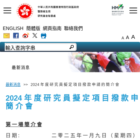
ENGLISH
簡體版
網頁指南
聯絡我們
A
A
A
最新消息
>> 2024 年 度 研 究 員 擬 定 項 目 撥 款 申 請 的 簡 介 會
2024 年 度 研 究 員 擬 定 項 目 撥 款 申
簡 介 會
第 一 場 簡 介 會
日 期 :
二 零 二 五 年 一 月 九 日 （ 星 期 四 ）